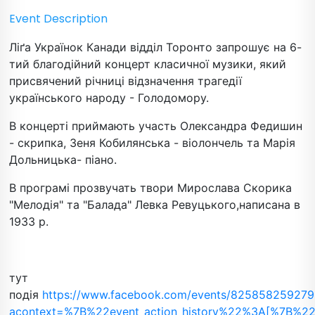
Event Description
Ліґа Українок Канади відділ Торонто запрошує на 6-
тий благодійний концерт класичної музики, який
присвячений річниці відзначення трагедії
українського народу - Голодомору.
В концерті приймають участь Олександра Федишин
- скрипка, Зеня Кобилянська - віолончель та Марія
Дольницька- піано.
В програмі прозвучать твори Мирослава Скорика
"Мелодія" та "Балада" Левка Ревуцького,написана в
1933 р.
тут
подія
https://www.facebook.com/events/825858259279
acontext=%7B%22event_action_history%22%3A[%7B%