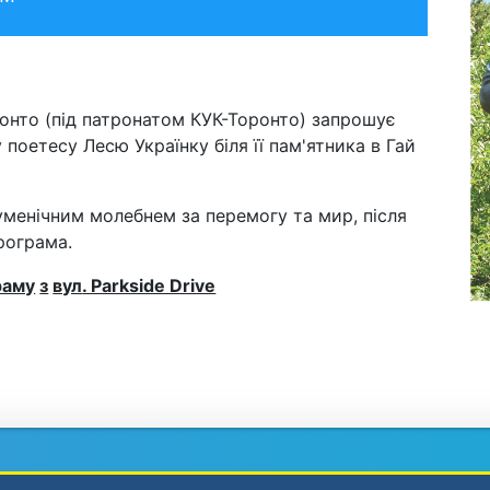
ронто (під патронатом КУК-Торонто) запрошує
поетесу Лесю Українку біля її пам'ятника в Гай
менічним молебнем за перемогу та мир, після
рограма.
раму
з
вул
. Parkside Drive