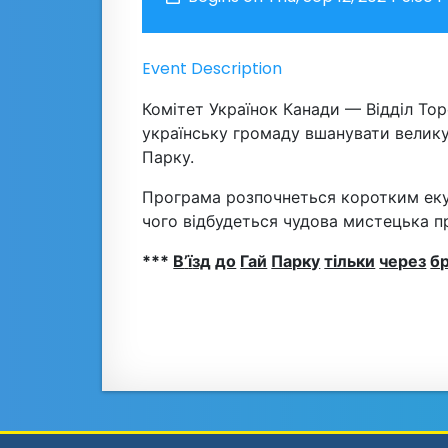
Event Description
Комітет Українок Канади — Відділ То
українську громаду вшанувати велику 
Парку.
Програма розпочнеться коротким еку
чого відбудеться чудова мистецька п
***
В
’
і
зд
до
Гай
Парку
тільки
через
б