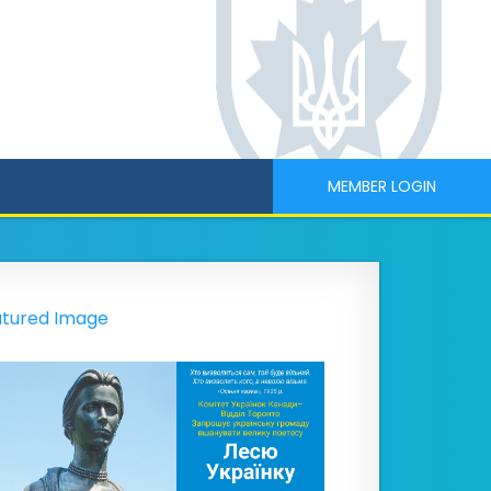
MEMBER LOGIN
tured Image