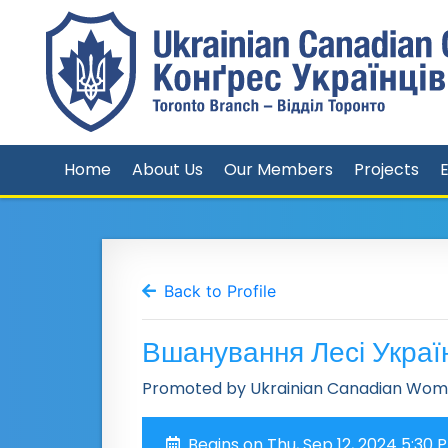
Home
About Us
Our Members
Projects
Back to Profile
Вшанування Лесі Украї
Promoted by Ukrainian Canadian Wome
Begins on Thu, Sep 12, 2024 5:30 