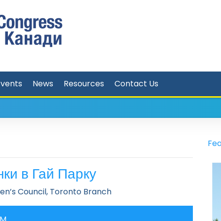
Events
News
Resources
Contact Us
Fea
нки в Гай Парку
n’s Council, Toronto Branch
PM