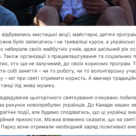
, відбувались мистецькі акції, майстерні, дитячі програм
ожна було записатись і на триваліші курси, а українськ
о набирали своїх майбутніх учнів, адже шкільний рік о
. Також організації з працевлаштування та соціальних 
тих, хто ще не залучений, до своїх корисних програм. 
йти собі заняття – чи то роботу, чи то волонтерську учас
у – міг при святі отримати користь. А ввечері традицій
 танці під живу музику.
 відвідувачів цьогорічного святкування очікувано побила
за рахунок новоприбулих українців. До Канади наших з
рагічні події, але будемо сподіватись, що ці українці зн
дійний прихисток. Можна впевнено сказати, що на святі
 Парку вони отримали необхідний заряд позитивної енер