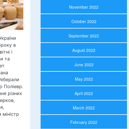
November 2022
October 2022
September 2022
України
ороку в
August 2022
ітні і
си та
June 2022
ет
рана
May 2022
ліберали
р Поліевр.
ня різних
April 2022
церков,
я,
March 2022
 міністр
February 2022