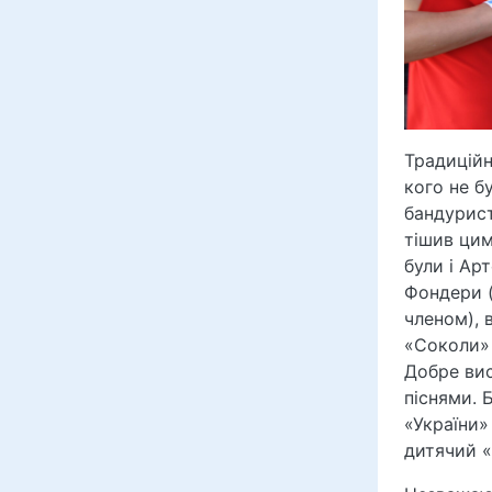
Традиційн
кого не б
бандурист
тішив цим
були і Арт
Фондери (
членом), 
«Соколи» 
Добре вис
піснями. 
«України»
дитячий «