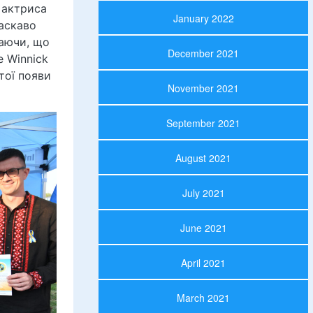
 актриса
January 2022
ласкаво
наючи, що
December 2021
 Winnick
тої появи
November 2021
September 2021
August 2021
July 2021
June 2021
April 2021
March 2021