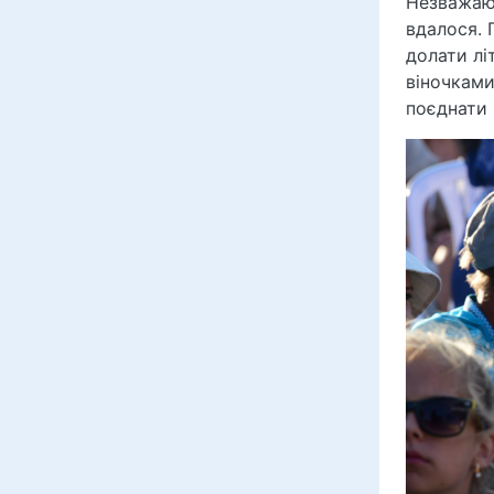
Незважаюч
вдалося. 
долати лі
віночками
поєднати 