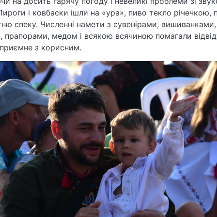
и на досить гарячу погоду і невеликі проблеми зі звук
Пироги і ковбаски ішли на «ура», пиво текло річечкою,
тню спеку. Численні намети з сувенірами, вишиванками
, прапорами, медом і всякою всячиною помагали відві
приємне з корисним.