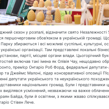
джний сезон у розпалі, відзначити свято Незалежності 
я першочерговим обов’язком в українській громаді. Щ
Парку збираються і всі можливі суспільні, культурні, осв
українські організації. Там представлені локальні бізне
 установи, партії, місцеві органи влади. Цьогорічний бук
гостей включав такі імена як Олівія Чау, нещодавно об
онто, прем’єр Онтаріо Роб Форд, федеральні депутати-
ер та Джеймс Малоні, лідер консервативної опозиції П’є
енні депутати українського та неукраїнського походжен
редставники національних громад. Були і представники 
х виділявся усміхнений, незважаючи на важке облаченн
раян Байда, були й освітяни, з якими жваво спілкувався
таріо Стівен Лече.