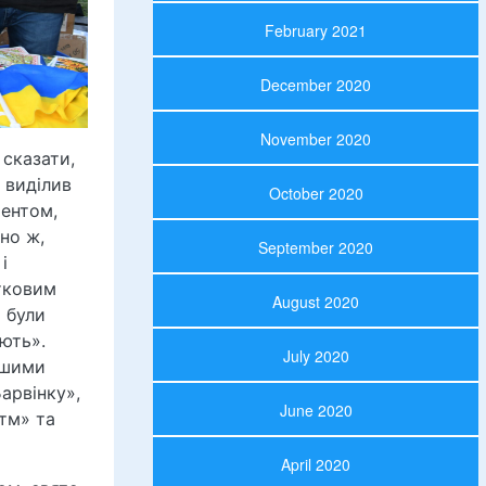
February 2021
December 2020
November 2020
сказати,
 виділив
October 2020
ментом,
но ж,
September 2020
і
атковим
August 2020
» були
ують».
July 2020
ншими
арвінку»,
June 2020
тм» та
April 2020