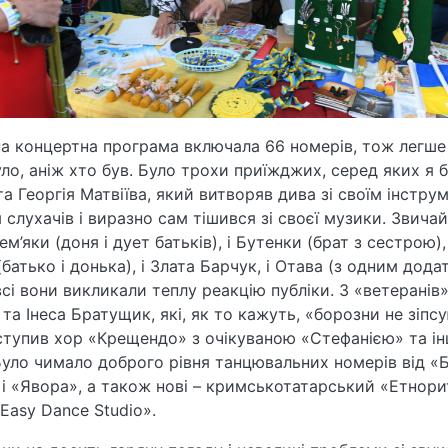
а концертна програма включала 66 номерів, тож легше 
уло, аніж хто був. Було трохи приїжджих, серед яких я б
а Георгія Матвіїва, який витворяв дива зі своїм інстру
 слухачів і виразно сам тішився зі своєї музики. Звичай
ем’яки (доня і дует батьків), і Бутенки (брат з сестрою), 
батько і донька), і Злата Барчук, і Отава (з одним дод
всі вони викликали теплу реакцію публіки. З «ветеранів
та Інеса Братущик, які, як то кажуть, «борозни не зіпс
тупив хор «Крещендо» з очікуваною «Стефанією» та і
Було чимало доброго рівня танцювальних номерів від «Б
 і «Явора», а також нові – кримськотатарський «Етнори
Easy Dance Studio».