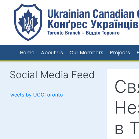
Home
About Us
Our Members
Projects
Social Media Feed
Св
Tweets by UCCToronto
Не
в 