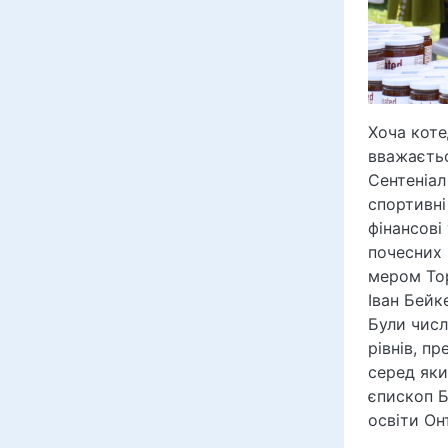
Хоча коте
вважаєтьс
Сентеніал 
спортивні 
фінансові
почесних 
мером Тор
Іван Бейк
Були числ
рівнів, п
серед яки
єпископ Б
освіти Он