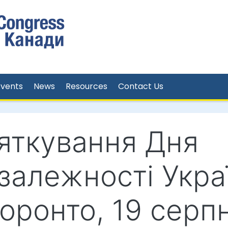
Events
News
Resources
Contact Us
яткування Дня
залежності Укра
Торонто, 19 серп