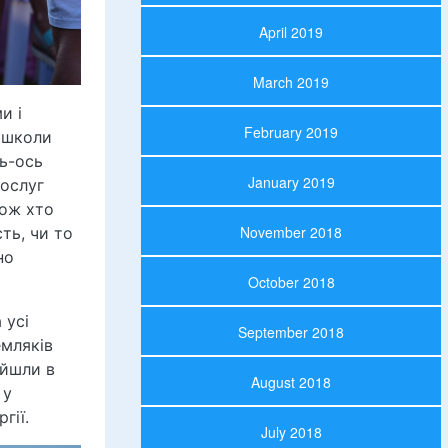
April 2019
March 2019
и і
February 2019
і школи
сь-ось
January 2019
послуг
Тож хто
November 2018
ть, чи то
но
October 2018
 усі
September 2018
емляків
айшли в
August 2018
 у
гії.
July 2018