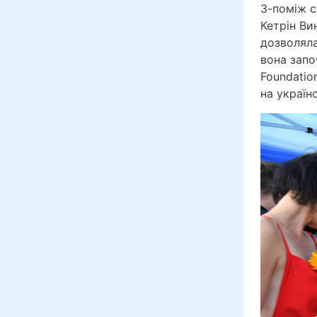
З-поміж с
Кетрін Ви
дозволяла
вона запо
Foundatio
на україн