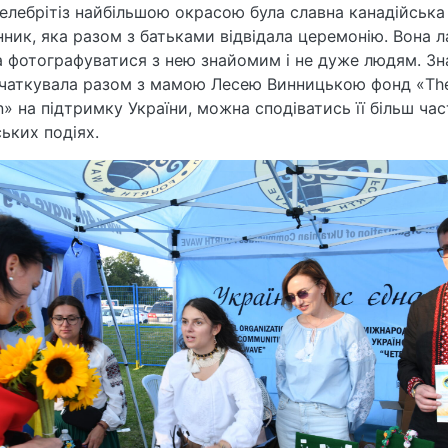
елебрітіз найбільшою окрасою була славна канадійська
нник, яка разом з батьками відвідала церемонію. Вона 
 фотографуватися з нею знайомим і не дуже людям. З
чаткувала разом з мамою Лесею Винницькою фонд «The
n» на підтримку України, можна сподіватись її більш час
ських подіях.