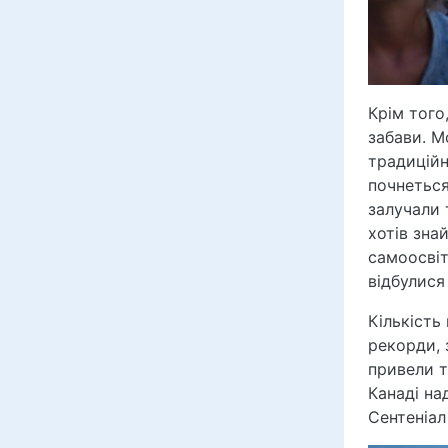
Крім того
забави. М
традиційн
почнеться
залучали 
хотів зна
самоосвіт
відбулися
Кількість
рекорди, 
привели т
Канаді на
Сентеніал